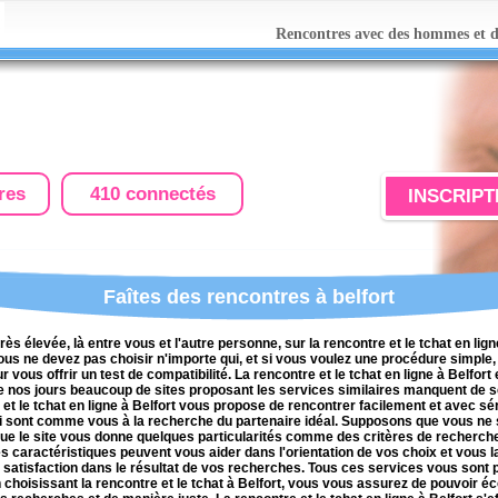
Rencontres avec des hommes et de
res
410 connectés
INSCRIPT
Faîtes des rencontres à belfort
 très élevée, là entre vous et l'autre personne, sur la rencontre et le tchat en lign
us ne devez pas choisir n'importe qui, et si vous voulez une procédure simple, l
ur vous offrir un test de compatibilité. La rencontre et le tchat en ligne à Belfort
e nos jours beaucoup de sites proposant les services similaires manquent de s
 et le tchat en ligne à Belfort vous propose de rencontrer facilement et avec 
i sont comme vous à la recherche du partenaire idéal. Supposons que vous ne 
ue le site vous donne quelques particularités comme des critères de recherche
aractéristiques peuvent vous aider dans l'orientation de vos choix et vous la
a satisfaction dans le résultat de vos recherches. Tous ces services vous sont
 En choisissant la rencontre et le tchat à Belfort, vous vous assurez de pouvoir 