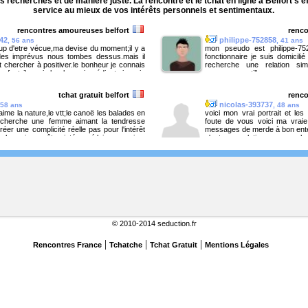
 recherches et de manière juste. La rencontre et le tchat en ligne à Belfort s'ef
service au mieux de vos intérêts personnels et sentimentaux.
rencontres amoureuses belfort
renco
42
philippe-752858
, 56 ans
, 41 ans
oup d'etre vécue,ma devise du moment;il y a
mon pseudo est philippe-75
es imprévus nous tombes dessus.mais il
fonctionnaire je suis domicilié
 et chercher à positiver.le bonheur je connais
recherche une relation si
e faut il avoir les bons ingrédients.je suis
personne gentille.
che des petits plus qu'il me manque afin de
poir,du bonheur de manière a mon tour de
tchat gratuit belfort
renco
ir...
nicolas-393737
 58 ans
, 48 ans
'aime la nature,le vtt;le canoë les balades en
voici mon vrai portrait et les 
echerche une femme aimant la tendresse
foute de vous voici ma vraie
réer une complicité réelle pas pour l'intérêt
messages de merde à bon ente
!! alors si vous êtes intéressé laissez moi un
c'est une relation avec un h
c'est perdu les filles ne m'int
ferait vomir rester chez vous
© 2010-2014 seduction.fr
|
|
|
Rencontres France
Tchatche
Tchat Gratuit
Mentions Légales