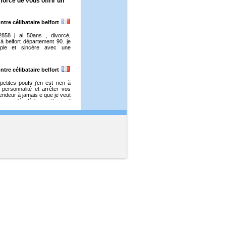
force de vous offrir un
ntre célibataire belfort
2858 j ai 50ans , divorcé,
 à belfort département 90. je
mple et sincère avec une
ntre célibataire belfort
petites poufs j'en est rien à
 personnalité et arrêter vos
ndeur à jamais e que je veut
omme désolé les petite pouf
éresse mais pas du tout ça me
 bonne chasse