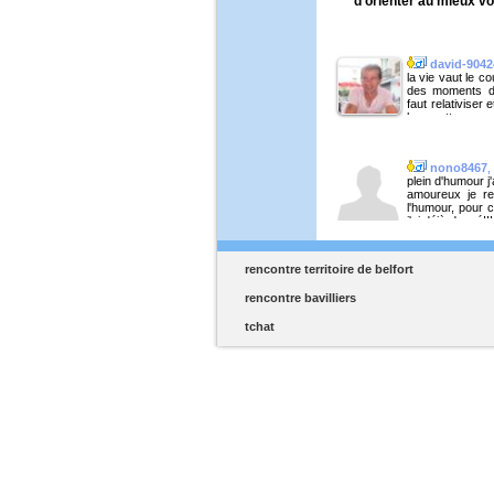
d'orienter au mieux vos
david-9042
la vie vaut le c
des moments d
faut relativiser
la recette,encor
donc à la recher
donner de l'es
pouvoir en recevo
nono8467
,
plein d'humour j
amoureux je r
l'humour, pour c
j'ai déjà donné!
message......
rencontre territoire de belfort
rencontre bavilliers
tchat