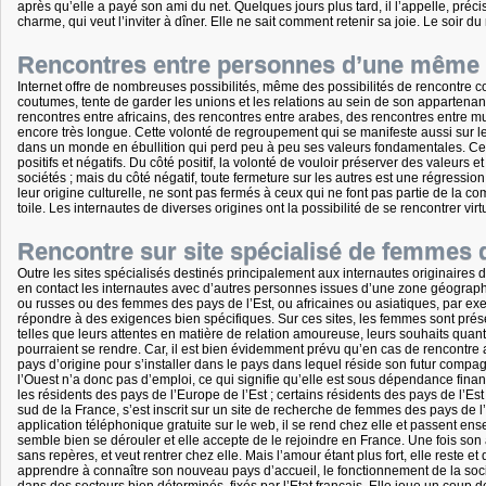
après qu’elle a payé son ami du net. Quelques jours plus tard, il l’appelle, pré
charme, qui veut l’inviter à dîner. Elle ne sait comment retenir sa joie. Le soir
Rencontres entre personnes d’une mêm
Internet offre de nombreuses possibilités, même des possibilités de rencontre 
coutumes, tente de garder les unions et les relations au sein de son appartenance
rencontres entre africains, des rencontres entre arabes, des rencontres entre m
encore très longue. Cette volonté de regroupement qui se manifeste aussi sur le 
dans un monde en ébullition qui perd peu à peu ses valeurs fondamentales. Ce 
positifs et négatifs. Du côté positif, la volonté de vouloir préserver des valeurs 
sociétés ; mais du côté négatif, toute fermeture sur les autres est une régressi
leur origine culturelle, ne sont pas fermés à ceux qui ne font pas partie de la co
toile. Les internautes de diverses origines ont la possibilité de se rencontrer vir
Rencontre sur site spécialisé de femmes d
Outre les sites spécialisés destinés principalement aux internautes originaires
en contact les internautes avec d’autres personnes issues d’une zone géograp
ou russes ou des femmes des pays de l’Est, ou africaines ou asiatiques, par exe
répondre à des exigences bien spécifiques. Sur ces sites, les femmes sont prése
telles que leurs attentes en matière de relation amoureuse, leurs souhaits quant
pourraient se rendre. Car, il est bien évidemment prévu qu’en cas de rencontre 
pays d’origine pour s’installer dans le pays dans lequel réside son futur compag
l’Ouest n’a donc pas d’emploi, ce qui signifie qu’elle est sous dépendance fina
les résidents des pays de l’Europe de l’Est ; certains résidents des pays de l’Es
sud de la France, s’est inscrit sur un site de recherche de femmes des pays de l’
application téléphonique gratuite sur le web, il se rend chez elle et passent e
semble bien se dérouler et elle accepte de le rejoindre en France. Une fois son 
sans repères, et veut rentrer chez elle. Mais l’amour étant plus fort, elle reste
apprendre à connaître son nouveau pays d’accueil, le fonctionnement de la sociét