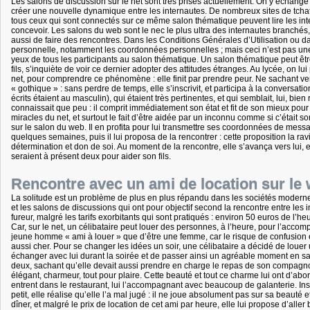
Les salons de discussion sur le net sont très prisés actuellement. On y échange 
créer une nouvelle dynamique entre les internautes. De nombreux sites de tchat
tous ceux qui sont connectés sur ce même salon thématique peuvent lire les inte
concevoir. Les salons du web sont le nec le plus ultra des internautes branchés
aussi de faire des rencontres. Dans les Conditions Générales d’Utilisation ou da
personnelle, notamment les coordonnées personnelles ; mais ceci n’est pas une i
yeux de tous les participants au salon thématique. Un salon thématique peut êtr
fils, s’inquiète de voir ce dernier adopter des attitudes étranges. Au lycée, on lui
net, pour comprendre ce phénomène : elle finit par prendre peur. Ne sachant vers
« gothique » : sans perdre de temps, elle s’inscrivit, et participa à la conversa
écrits étaient au masculin), qui étaient très pertinentes, et qui semblait, lui, bi
connaissait que peu : il comprit immédiatement son état et fit de son mieux pour 
miracles du net, et surtout le fait d’être aidée par un inconnu comme si c’était so
sur le salon du web. Il en profita pour lui transmettre ses coordonnées de mes
quelques semaines, puis il lui proposa de la rencontrer : cette proposition la ravi
détermination et don de soi. Au moment de la rencontre, elle s’avança vers lui, et ne
seraient à présent deux pour aider son fils.
Rencontre avec un ami de location sur le
La solitude est un problème de plus en plus répandu dans les sociétés modernes. Af
et les salons de discussions qui ont pour objectif second la rencontre entre les 
fureur, malgré les tarifs exorbitants qui sont pratiqués : environ 50 euros de l’h
Car, sur le net, un célibataire peut louer des personnes, à l’heure, pour l’accomp
jeune homme « ami à louer » que d’être une femme, car le risque de confusion e
aussi cher. Pour se changer les idées un soir, une célibataire a décidé de louer un
échanger avec lui durant la soirée et de passer ainsi un agréable moment en sa 
deux, sachant qu’elle devait aussi prendre en charge le repas de son compagnon d’u
élégant, charmeur, tout pour plaire. Cette beauté et tout ce charme lui ont d’abord
entrent dans le restaurant, lui l’accompagnant avec beaucoup de galanterie. Inst
petit, elle réalise qu’elle l’a mal jugé : il ne joue absolument pas sur sa beauté 
dîner, et malgré le prix de location de cet ami par heure, elle lui propose d’aller