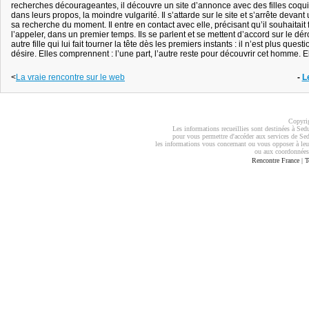
recherches décourageantes, il découvre un site d’annonce avec des filles coqu
dans leurs propos, la moindre vulgarité. Il s’attarde sur le site et s’arrête deva
sa recherche du moment. Il entre en contact avec elle, précisant qu’il souhaitai
l’appeler, dans un premier temps. Ils se parlent et se mettent d’accord sur le d
autre fille qui lui fait tourner la tête dès les premiers instants : il n’est plus ques
désire. Elles comprennent : l’une part, l’autre reste pour découvrir cet homme. E
<
La vraie rencontre sur le web
-
L
Copyrig
Les informations recueillies sont destinées à Sedu
pour vous permettre d'accéder aux services de Sed
les informations vous concernant ou vous opposer à leu
ou aux coordonnées
Rencontre France
|
T