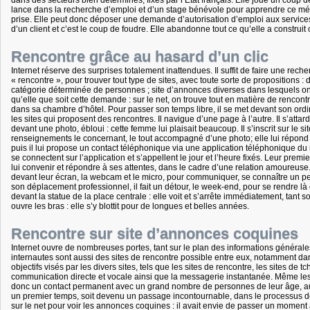
dans des secteurs bien déterminés, fixés par l’Etat français. Elle joue un coup de
lance dans la recherche d’emploi et d’un stage bénévole pour apprendre ce métier. 
prise. Elle peut donc déposer une demande d’autorisation d’emploi aux services p
d’un client et c’est le coup de foudre. Elle abandonne tout ce qu’elle a construi
Rencontre grâce au hasard d’un clic
Internet réserve des surprises totalement inattendues. Il suffit de faire une rech
« rencontre », pour trouver tout type de sites, avec toute sorte de propositions 
catégorie déterminée de personnes ; site d’annonces diverses dans lesquels o
qu’elle que soit cette demande : sur le net, on trouve tout en matière de rencon
dans sa chambre d’hôtel. Pour passer son temps libre, il se met devant son ordinat
les sites qui proposent des rencontres. Il navigue d’une page à l’autre. Il s’att
devant une photo, ébloui : cette femme lui plaisait beaucoup. Il s’inscrit sur le s
renseignements le concernant, le tout accompagné d’une photo; elle lui répond
puis il lui propose un contact téléphonique via une application téléphonique du 
se connectent sur l’application et s’appellent le jour et l’heure fixés. Leur premie
lui convenir et répondre à ses attentes, dans le cadre d’une relation amoureuse
devant leur écran, la webcam et le micro, pour communiquer, se connaître un peu m
son déplacement professionnel, il fait un détour, le week-end, pour se rendre là où
devant la statue de la place centrale : elle voit et s’arrête immédiatement, tant so
ouvre les bras : elle s’y blottit pour de longues et belles années.
Rencontre sur site d’annonces coquines
Internet ouvre de nombreuses portes, tant sur le plan des informations générales 
internautes sont aussi des sites de rencontre possible entre eux, notamment dan
objectifs visés par les divers sites, tels que les sites de rencontre, les sites de
communication directe et vocale ainsi que la messagerie instantanée. Même les je
donc un contact permanent avec un grand nombre de personnes de leur âge, au q
un premier temps, soit devenu un passage incontournable, dans le processus de 
sur le net pour voir les annonces coquines : il avait envie de passer un momen