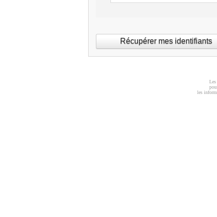
Les 
pour
les inform