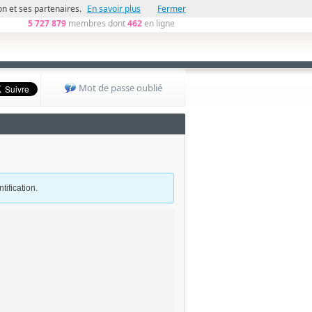
n et ses partenaires.
En savoir plus
Fermer
re pouvoir de séduction en toute discrétion
5 727 879
membres dont
462
en ligne
Mot de passe oublié
tification.