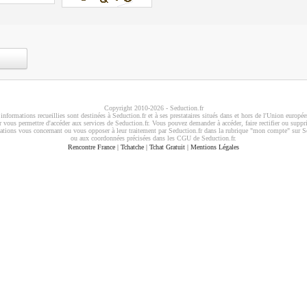
Copyright 2010-2026 - Seduction.fr
informations recueillies sont destinées à Seduction.fr et à ses prestataires situés dans et hors de l'Union europé
 vous permettre d'accéder aux services de Seduction.fr. Vous pouvez demander à accéder, faire rectifier ou suppr
ations vous concernant ou vous opposer à leur traitement par Seduction.fr dans la rubrique "mon compte" sur S
ou aux coordonnées précisées dans les CGU de Seduction.fr.
Rencontre France
|
Tchatche
|
Tchat Gratuit
|
Mentions Légales