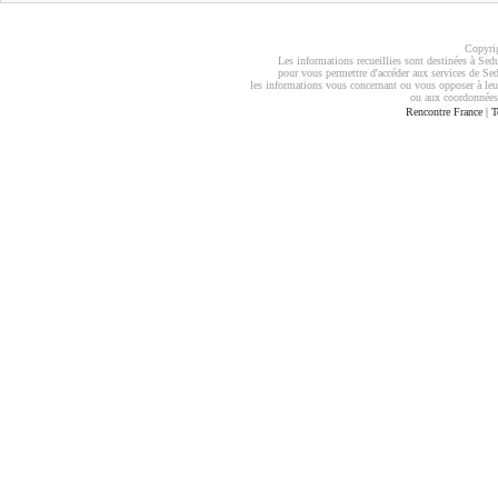
Copyrig
Les informations recueillies sont destinées à Sedu
pour vous permettre d'accéder aux services de Sed
les informations vous concernant ou vous opposer à leu
ou aux coordonnées
Rencontre France
|
T