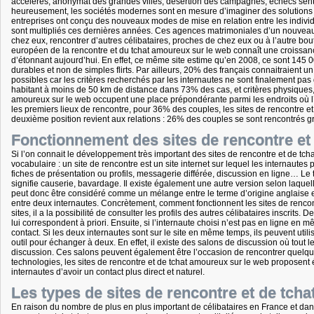
accélérés, anonymat des grandes villes, désertion des campagnes, échecs sent
heureusement, les sociétés modernes sont en mesure d’imaginer des solutions or
entreprises ont conçu des nouveaux modes de mise en relation entre les individu
sont multipliés ces dernières années. Ces agences matrimoniales d’un nouveau g
chez eux, rencontrer d’autres célibataires, proches de chez eux ou à l’autre bo
européen de la rencontre et du tchat amoureux sur le web connaît une croissa
d’étonnant aujourd’hui. En effet, ce même site estime qu’en 2008, ce sont 145 000 
durables et non de simples flirts. Par ailleurs, 20% des français connaitraient u
possibles car les critères recherchés par les internautes ne sont finalement pas d
habitant à moins de 50 km de distance dans 73% des cas, et critères physiques, 
amoureux sur le web occupent une place prépondérante parmi les endroits où l’on 
les premiers lieux de rencontre, pour 36% des couples, les sites de rencontre e
deuxième position revient aux relations : 26% des couples se sont rencontrés gr
Fonctionnement des sites de rencontre et
Si l’on connait le développement très important des sites de rencontre et de tch
vocabulaire : un site de rencontre est un site internet sur lequel les internautes 
fiches de présentation ou profils, messagerie différée, discussion en ligne… Le te
signifie causerie, bavardage. Il existe également une autre version selon laquell
peut donc être considéré comme un mélange entre le terme d’origine anglaise et
entre deux internautes. Concrètement, comment fonctionnent les sites de rencont
sites, il a la possibilité de consulter les profils des autres célibataires inscrits
lui correspondent à priori. Ensuite, si l’internaute choisi n’est pas en ligne en 
contact. Si les deux internautes sont sur le site en même temps, ils peuvent utilis
outil pour échanger à deux. En effet, il existe des salons de discussion où tout le
discussion. Ces salons peuvent également être l’occasion de rencontrer quelqu’
technologies, les sites de rencontre et de tchat amoureux sur le web proposent
internautes d’avoir un contact plus direct et naturel.
Les types de sites de rencontre et de tch
En raison du nombre de plus en plus important de célibataires en France et dan