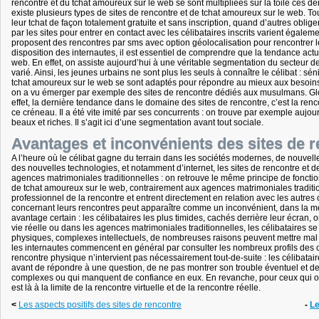
rencontre et du tchat amoureux sur le web se sont multipliées sur la toile ces der
existe plusieurs types de sites de rencontre et de tchat amoureux sur le web. T
leur tchat de façon totalement gratuite et sans inscription, quand d’autres oblige
par les sites pour entrer en contact avec les célibataires inscrits varient égalem
proposent des rencontres par sms avec option géolocalisation pour rencontrer le
disposition des internautes, il est essentiel de comprendre que la tendance actue
web. En effet, on assiste aujourd’hui à une véritable segmentation du secteur de l
varié. Ainsi, les jeunes urbains ne sont plus les seuls à connaître le célibat : sén
tchat amoureux sur le web se sont adaptés pour répondre au mieux aux besoins de
on a vu émerger par exemple des sites de rencontre dédiés aux musulmans. Global
effet, la dernière tendance dans le domaine des sites de rencontre, c’est la ren
ce créneau. Il a été vite imité par ses concurrents : on trouve par exemple aujo
beaux et riches. Il s’agit ici d’une segmentation avant tout sociale.
Avantages et inconvénients des sites de r
A l’heure où le célibat gagne du terrain dans les sociétés modernes, de nouvelle
des nouvelles technologies, et notamment d’internet, les sites de rencontre et d
agences matrimoniales traditionnelles : on retrouve le même principe de fonction
de tchat amoureux sur le web, contrairement aux agences matrimoniales traditionn
professionnel de la rencontre et entrent directement en relation avec les autres
concernant leurs rencontres peut apparaître comme un inconvénient, dans la mes
avantage certain : les célibataires les plus timides, cachés derrière leur écran, o
vie réelle ou dans les agences matrimoniales traditionnelles, les célibataires se
physiques, complexes intellectuels, de nombreuses raisons peuvent mettre mal à l
les internautes commencent en général par consulter les nombreux profils des cél
rencontre physique n’intervient pas nécessairement tout-de-suite : les célibatair
avant de répondre à une question, de ne pas montrer son trouble éventuel et d
complexes ou qui manquent de confiance en eux. En revanche, pour ceux qui ont c
est là à la limite de la rencontre virtuelle et de la rencontre réelle.
<
Les aspects positifs des sites de rencontre
-
Le