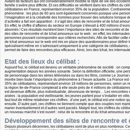
Autant de facteurs qui ont considérablement modifié le style de vie des occident
famille s’avère plus difficile. Et ces difficultés se vérifient dans les chiffres du
célibataires en France, représentant environ 35% de la population. Contrairemen
phénomène : les plus de 60 ans sont également concernés puisque une personne 
l’imagination et à la créativité des hommes pour trouver des solutions lorsque 
d’activités a fait son apparition : il s’agit des sites de rencontre et de tchat a
En effet, le chiffre d’affaires du secteur en Europe s’élevait à 400 millions d’
abonnés ! Ces résultats montrent bien l’importance des sites de rencontre et d
des sites de rencontre et de tchat amoureux sur le web : en effet, les internautes o
personnes pouvant correspondre aux critères recherchés. Afin de faciliter cette r
de tchat amoureux sur le web ont mis en place des questionnaires pour définir le
spécialisent même en s’adressant uniquement à une catégorie de célibataires, e
permet de faire des rencontres plus efficaces. Ainsi, lors des tchat, les internau
Etat des lieux du célibat :
Aujourd’hui, le célibat est devenu un véritable phénomène de société : on compte
augmentation depuis les années soixante. Selon la définition officielle, une pers
de personnage dans les séries télévisées ou dans les films, comme Le Journal d
montre bien toute l’importance du phénomène à l’heure actuelle. La France est 
35% de célibataires, représentant environ 18 millions de personnes, selon un r
la région Ile-de-France compterait à elle seule près de 4 millions de célibataire
est devenue difficile, plus individualiste, dévoreuse de temps… Les rencontres
aisées : la population est vieillissante, les jeunes partent pour s’installer en vil
faut tout de même relativiser ces chiffres : d’une part, le célibat est une notion
ensuite. D’autre part, ces chiffres ne tiennent compte que des couples non ma
marier éventuellement et d’autres sont pacsés. Malgré tout, les chiffres du céli
un nouveau marché s’est ouvert : celui de la rencontre et du tchat amoureux sur
Développement des sites de rencontre et 
Depuis plusieurs décennies, les célibataires sont de plus en plus nombreux. Ce